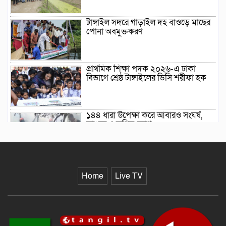
টাঙ্গাইল সদরে গাড়াইল দহ বাওড়ে মাছের
পোনা অবমুক্তকরণ
প্রাথমিক শিক্ষা পদক ২০২৬-এ ঢাকা
বিভাগে শ্রেষ্ঠ টাঙ্গাইলের ডিসি শরীফা হক
১৪৪ ধারা উপেক্ষা করে আবারও সংঘর্ষ,
ভাঙচুর ও অগ্নিসংযোগ
টাঙ্গাইল সদরে গ্রাম আদালত বিষয়ক
কর্মশালা অনুষ্ঠিত
Home
Live TV
লিভারপুলকে হটিয়ে ফের শীর্ষে ম্যানচেস্টার
সিটি