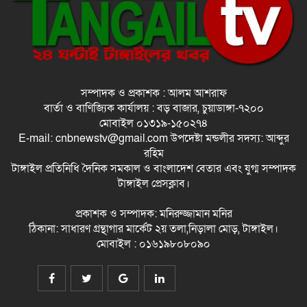
চার দিনের ইজতেমা ছয় দিনে গড়াবে!
সম্পাদক ও প্রকাশক : আলম আশরাফ
বিএনপির উপজেলা চেয়ারম্যানরা কী
বার্তা ও বাণিজ্যিক কার্যালয় : বড় বাজার, চুয়াডাঙ্গা-৭২০০
করবেন?
মোবাইল ০১৩১৯-১৫০২৭৪
E-mail: cnbnewstv@gmail.com উপদেষ্টা মন্ডলীর সদস্য: আব্দুর
রহিম
সমুদ্রপথে মালয়েশিয়া যাওয়ার পথে উদ্ধার
টাঙ্গাইল প্রতিনিধি দৈনিক সমকাল ও বাংলাদেশ বেতার এবং যুগ্ম সম্পাদক
৩০
টাঙ্গাইল প্রেসক্লাব।
প্রকাশক ও সম্পাদক: মনিরুজ্জামান মনির
শিশুর সামনে মায়ের গায়ে আগুন, গ্রেপ্তার ১
ঠিকানা: সাধারণ গ্রন্থাগার মার্কেট ২য় তলা,নিড়ালা মোড়, টাঙ্গাইল।
মোবাইল : ০১৬১৯৮০৮০৯০