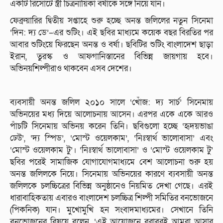
একটি রিসোর্টে স্ত্রী চিত্রনায়িকা বর্ষাকে সঙ্গে নিয়ে যান।
ফেব্রুয়ারির দ্বিতীয় সপ্তাহে শুরু হচ্ছে অনন্ত জলিলের নতুন সিনেমা
‘দিন: দ্য ডে’–এর শুটিং। এই ছবির মাধ্যমে কয়েক বছর বিরতির পর
আবার শুটিংয়ে ফিরছেন অনন্ত ও বর্ষা। ছবিটির শুটিং বাংলাদেশ ছাড়া
ইরান, তুরস্ক ও আফগানিস্তানের বিভিন্ন জায়গায় হবে।
অভিনয়শিল্পীরাও থাকবেন এসব দেশের।
ব্যবসায়ী অনন্ত জলিল ২০১০ সালে ‘খোঁজ: দ্য সার্চ’ সিনেমায়
অভিনয়ের মধ্য দিয়ে আলোচনায় আসেন। এরপর একে একে আরও
পাঁচটি সিনেমায় অভিনয় করেন তিনি। ছবিগুলো হচ্ছে ‘হৃদয়ভাঙা
ঢেউ’, ‘দ্য স্পিড’, ‘মোস্ট ওয়েলকাম’, ‘নিঃস্বার্থ ভালোবাসা’ এবং
‘মোস্ট ওয়েলকাম টু’। ‘নিঃস্বার্থ ভালোবাসা’ ও ‘মোস্ট ওয়েলকাম টু’
ছবির পরেই সামাজিক যোগাযোগমাধ্যমে বেশ আলোচনা শুরু হয়
অনন্ত জলিলকে নিয়ে। সিনেমায় অভিনয়ের কারণে ব্যবসায়ী অনন্ত
জলিলকে চলচ্চিত্রের বিভিন্ন অনুষ্ঠানেও নিয়মিত দেখা গেছে। এরই
ধারাবাহিকতায় এবারও বাংলাদেশ চলচ্চিত্র শিল্পী সমিতির বনভোজনে
(পিকনিক) যান। মুখোমুখি হন সংবাদমাধ্যমের। সেখানে তিনি
বনভোজনের বিষয়ে বলেন, ‘এই আয়োজনে বরাবরই আমরা আসার