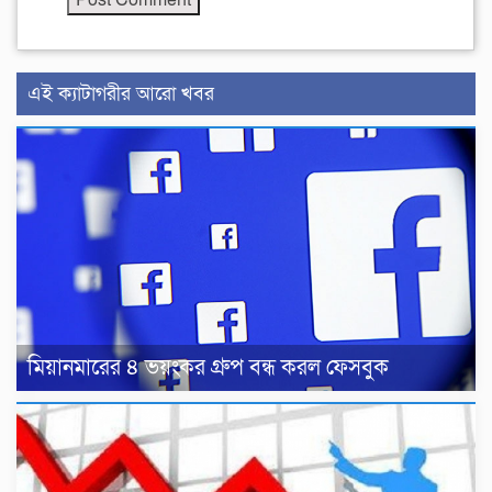
এই ক্যাটাগরীর আরো খবর
মিয়ানমারের ৪ ভয়ংকর গ্রুপ বন্ধ করল ফেসবুক