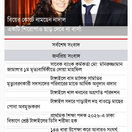
বিয়ের কোর্টে নামছেন নাদাল
একটি শিরোপাও ছাড় দেবে না বার্সা
সর্বশেষ সংবাদ
জনপ্রিয় সংবাদ
সাবেক ব্যাংক কর্মকর্তা মো: মনিরুজ্জামান
জামাল’র ১ম মৃত্যবার্ষিকীতে দোয়া মাহফিল
টাঙ্গাইলে বাস মালিক সমিতির
মৃত্যুবরণকারী সদস্যদের পরিবারের মাঝে আর্থিক অনুদান প্রদান
টাঙ্গাইলে খাল খননের অগ্রগতি পরিদর্শন
টাঙ্গাইল সদরে গাড়াইল দহ বাওড়ে মাছের
পোনা অবমুক্তকরণ
প্রাথমিক শিক্ষা পদক ২০২৬-এ ঢাকা
বিভাগে শ্রেষ্ঠ টাঙ্গাইলের ডিসি শরীফা হক
১৪৪ ধারা উপেক্ষা করে আবারও সংঘর্ষ,