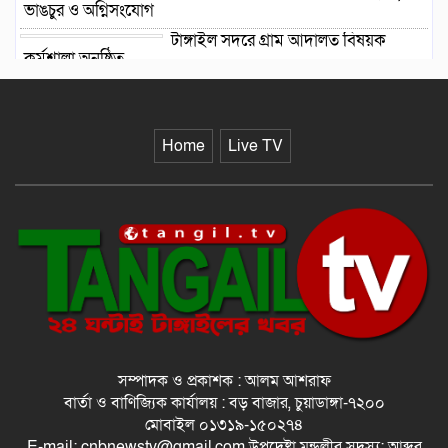
ভাঙচুর ও অগ্নিসংযোগ
টাঙ্গাইল সদরে গ্রাম আদালত বিষয়ক
কর্মশালা অনুষ্ঠিত
লিভারপুলকে হটিয়ে ফের শীর্ষে ম্যানচেস্টার
সিটি
Home
Live TV
চার দিনের ইজতেমা ছয় দিনে গড়াবে!
বিএনপির উপজেলা চেয়ারম্যানরা কী
করবেন?
সম্পাদক ও প্রকাশক : আলম আশরাফ
বার্তা ও বাণিজ্যিক কার্যালয় : বড় বাজার, চুয়াডাঙ্গা-৭২০০
মোবাইল ০১৩১৯-১৫০২৭৪
E-mail: cnbnewstv@gmail.com উপদেষ্টা মন্ডলীর সদস্য: আব্দুর