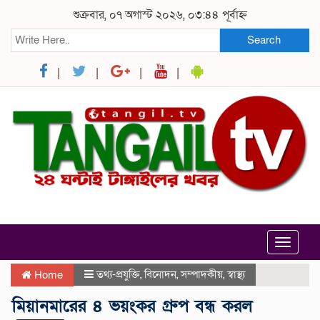
শুক্রবার, ০৭ অগাস্ট ২০২৬, ০৩:৪৪ পূর্বাহ্ন
Search
Toggle
navigat
তথ্য-প্রযুক্তি
,
বিনোদন
,
সম্পাদকীয়
,
স্বাস্থ্য
Home
মিয়ানমারের ৪ ভয়ংকর গ্রুপ বন্ধ করল