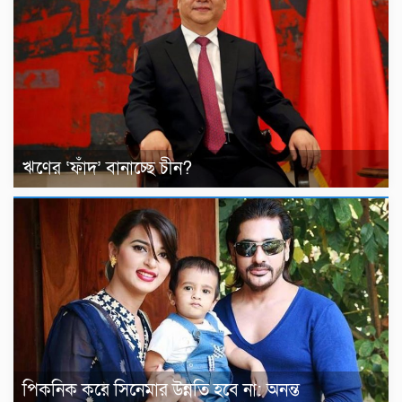
ঋণের ‘ফাঁদ’ বানাচ্ছে চীন?
পিকনিক করে সিনেমার উন্নতি হবে না: অনন্ত