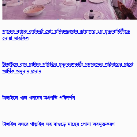
সাবেক ব্যাংক কর্মকর্তা মো: মনিরুজ্জামান জামাল’র ১ম মৃত্যবার্ষিকীতে
দোয়া মাহফিল
টাঙ্গাইলে বাস মালিক সমিতির মৃত্যুবরণকারী সদস্যদের পরিবারের মাঝে
আর্থিক অনুদান প্রদান
টাঙ্গাইলে খাল খননের অগ্রগতি পরিদর্শন
টাঙ্গাইল সদরে গাড়াইল দহ বাওড়ে মাছের পোনা অবমুক্তকরণ