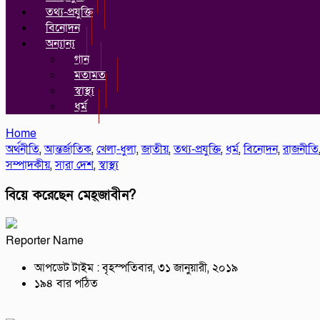
তথ্য-প্রযুক্তি
বিনোদন
অন্যান্য
গান
মতামত
স্বাস্থ্য
ধর্ম
Home
অর্থনীতি
,
আন্তর্জাতিক
,
খেলা-ধুলা
,
জাতীয়
,
তথ্য-প্রযুক্তি
,
ধর্ম
,
বিনোদন
,
রাজনীতি
সম্পাদকীয়
,
সারা দেশ
,
স্বাস্থ্য
বিয়ে করেছেন মেহ্জাবীন?
Reporter Name
আপডেট টাইম : বৃহস্পতিবার, ৩১ জানুয়ারী, ২০১৯
১৯৪ বার পঠিত